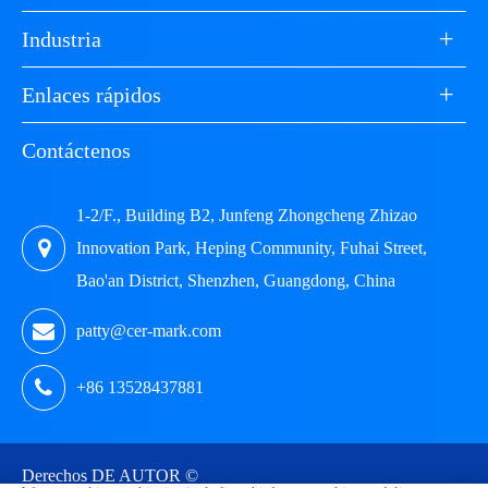
+
Industria
+
Enlaces rápidos
Contáctenos
1-2/F., Building B2, Junfeng Zhongcheng Zhizao
Innovation Park, Heping Community, Fuhai Street,
Bao'an District, Shenzhen, Guangdong, China
patty@cer-mark.com
+86 13528437881
Derechos DE AUTOR ©